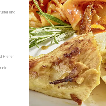
ürfel und
d Pfeffer
r ein